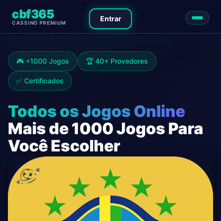
cbf365
Entrar
CASSINO PREMIUM
🎮 +1000 Jogos
🏆 40+ Provedores
✅ Certificados
Todos os Jogos Online
Mais de 1000 Jogos Para
Você Escolher