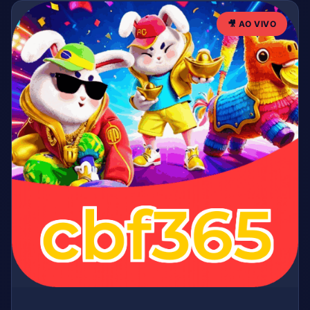
🎥 AO VIVO