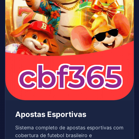
Apostas Esportivas
Sistema completo de apostas esportivas com
cobertura de futebol brasileiro e