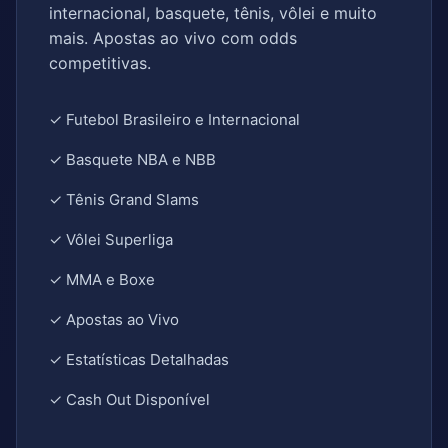
internacional, basquete, tênis, vôlei e muito
mais. Apostas ao vivo com odds
competitivas.
✓ Futebol Brasileiro e Internacional
✓ Basquete NBA e NBB
✓ Tênis Grand Slams
✓ Vôlei Superliga
✓ MMA e Boxe
✓ Apostas ao Vivo
✓ Estatísticas Detalhadas
✓ Cash Out Disponível