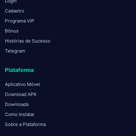
Login
Cadastro
Programa VIP
Bônus
Histórias de Sucesso
Telegram
Plataforma
Aplicativo Móvel
Download APK
Downloads
Como Instalar
Sobre a Plataforma