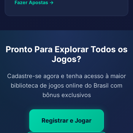
Fazer Apostas →
Pronto Para Explorar Todos os
Jogos?
Cadastre-se agora e tenha acesso à maior
biblioteca de jogos online do Brasil com
bônus exclusivos
Registrar e Jogar