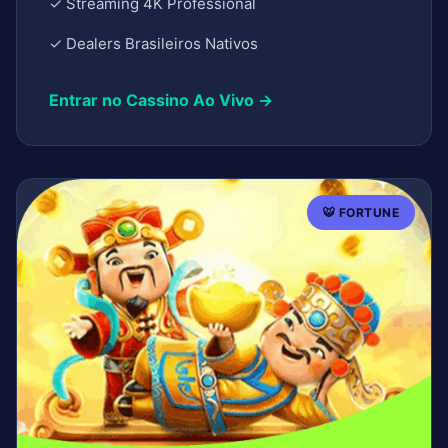
✓ Streaming 4K Professional
✓ Dealers Brasileiros Nativos
Entrar no Cassino Ao Vivo →
🐯 FORTUNE