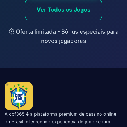
Ver Todos os Jogos
⏱️ Oferta limitada - Bônus especiais para
novos jogadores
A cbf365 é a plataforma premium de cassino online
do Brasil, oferecendo experiência de jogo segura,