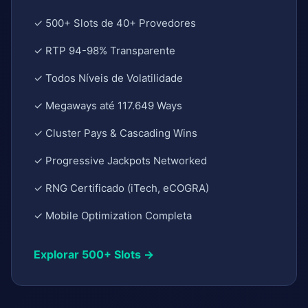
✓ 500+ Slots de 40+ Provedores
✓ RTP 94-98% Transparente
✓ Todos Níveis de Volatilidade
✓ Megaways até 117.649 Ways
✓ Cluster Pays & Cascading Wins
✓ Progressive Jackpots Networked
✓ RNG Certificado (iTech, eCOGRA)
✓ Mobile Optimization Completa
Explorar 500+ Slots →