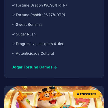
✓ Fortune Dragon (96.96% RTP)
✓ Fortune Rabbit (96.77% RTP)
✓ Sweet Bonanza
✓ Sugar Rush
✓ Progressive Jackpots 4-tier
✓ Autenticidade Cultural
Jogar Fortune Games →
⚽ ESPORTES