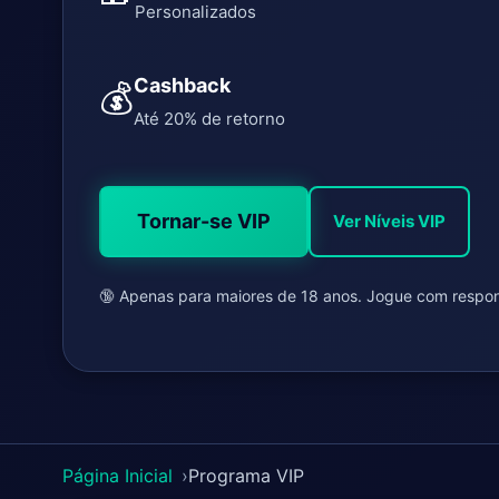
Personalizados
Cashback
💰
Até 20% de retorno
Tornar-se VIP
Ver Níveis VIP
🔞 Apenas para maiores de 18 anos. Jogue com respon
Página Inicial
Programa VIP