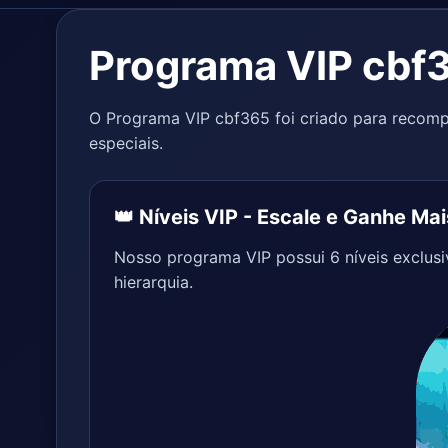
Programa VIP cbf3
O Programa VIP cbf365 foi criado para recompe
especiais.
👑 Níveis VIP - Escale e Ganhe Mai
Nosso programa VIP possui 6 níveis exclus
hierarquia.