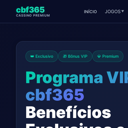
cbf365
JOGOS
INÍCIO
▼
CASSINO PREMIUM
👑 Exclusivo
🎁 Bônus VIP
💎 Premium
Programa VI
cbf365
Benefícios