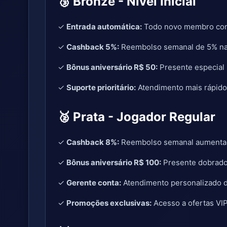
🥉 Bronze - Nível Inicial
✓
Entrada automática:
Todo novo membro com
✓
Cashback 5%:
Reembolso semanal de 5% nas
✓
Bônus aniversário R$ 50:
Presente especial 
✓
Suporte prioritário:
Atendimento mais rápido 
🥈 Prata - Jogador Regular
✓
Cashback 8%:
Reembolso semanal aumenta
✓
Bônus aniversário R$ 100:
Presente dobrad
✓
Gerente conta:
Atendimento personalizado 
✓
Promoções exclusivas:
Acesso a ofertas VIP