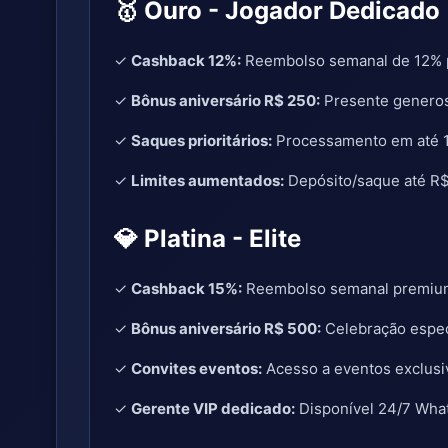
🥇 Ouro - Jogador Dedicado
✓
Cashback 12%:
Reembolso semanal de 12% 
✓
Bônus aniversário R$ 250:
Presente genero
✓
Saques prioritários:
Processamento em até 1
✓
Limites aumentados:
Depósito/saque até R$
💎 Platina - Elite
✓
Cashback 15%:
Reembolso semanal premiu
✓
Bônus aniversário R$ 500:
Celebração espec
✓
Convites eventos:
Acesso a eventos exclusi
✓
Gerente VIP dedicado:
Disponível 24/7 Wha