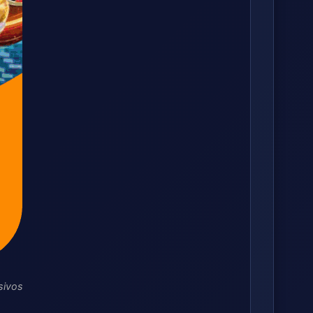
sivos