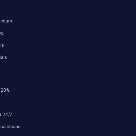
emium
so
is
iais
 20%
l
a 24/7
nalizadas