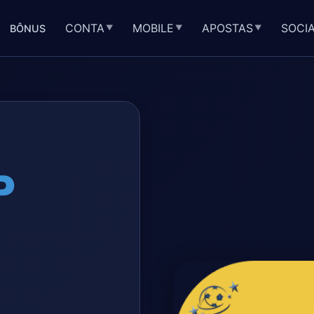
CONTA
MOBILE
APOSTAS
SOCI
BÔNUS
▼
▼
▼
P